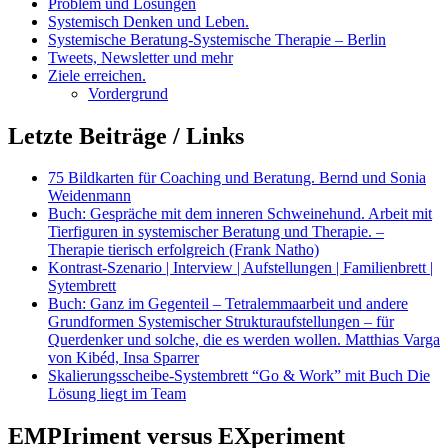
Problem und Lösungen
Systemisch Denken und Leben.
Systemische Beratung-Systemische Therapie – Berlin
Tweets, Newsletter und mehr
Ziele erreichen.
Vordergrund
Letzte Beiträge / Links
75 Bildkarten für Coaching und Beratung. Bernd und Sonia
Weidenmann
Buch: Gespräche mit dem inneren Schweinehund. Arbeit mit
Tierfiguren in systemischer Beratung und Therapie. –
Therapie tierisch erfolgreich (Frank Natho)
Kontrast-Szenario | Interview | Aufstellungen | Familienbrett |
Sytembrett
Buch: Ganz im Gegenteil – Tetralemmaarbeit und andere
Grundformen Systemischer Strukturaufstellungen – für
Querdenker und solche, die es werden wollen. Matthias Varga
von Kibéd, Insa Sparrer
Skalierungsscheibe-Systembrett “Go & Work” mit Buch Die
Lösung liegt im Team
EMPIriment versus EXperiment