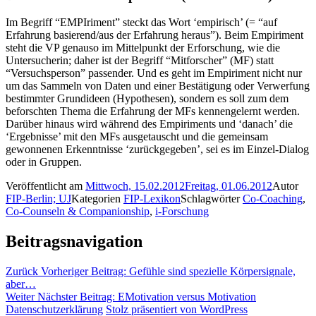
Im Begriff “EMPIriment” steckt das Wort ‘empirisch’ (= “auf
Erfahrung basierend/aus der Erfahrung heraus”). Beim Empiriment
steht die VP genauso im Mittelpunkt der Erforschung, wie die
Untersucherin; daher ist der Begriff “Mitforscher” (MF) statt
“Versuchsperson” passender. Und es geht im Empiriment nicht nur
um das Sammeln von Daten und einer Bestätigung oder Verwerfung
bestimmter Grundideen (Hypothesen), sondern es soll zum dem
beforschten Thema die Erfahrung der MFs kennengelernt werden.
Darüber hinaus wird während des Empiriments und ‘danach’ die
‘Ergebnisse’ mit den MFs ausgetauscht und die gemeinsam
gewonnenen Erkenntnisse ‘zurückgegeben’, sei es im Einzel-Dialog
oder in Gruppen.
Veröffentlicht am
Mittwoch, 15.02.2012
Freitag, 01.06.2012
Autor
FIP-Berlin; UJ
Kategorien
FIP-Lexikon
Schlagwörter
Co-Coaching
,
Co-Counseln & Companionship
,
i-Forschung
Beitragsnavigation
Zurück
Vorheriger Beitrag:
Gefühle sind spezielle Körpersignale,
aber…
Weiter
Nächster Beitrag:
EMotivation versus Motivation
Datenschutzerklärung
Stolz präsentiert von WordPress