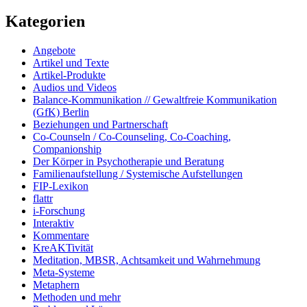
Kategorien
Angebote
Artikel und Texte
Artikel-Produkte
Audios und Videos
Balance-Kommunikation // Gewaltfreie Kommunikation
(GfK) Berlin
Beziehungen und Partnerschaft
Co-Counseln / Co-Counseling, Co-Coaching,
Companionship
Der Körper in Psychotherapie und Beratung
Familienaufstellung / Systemische Aufstellungen
FIP-Lexikon
flattr
i-Forschung
Interaktiv
Kommentare
KreAKTivität
Meditation, MBSR, Achtsamkeit und Wahrnehmung
Meta-Systeme
Metaphern
Methoden und mehr