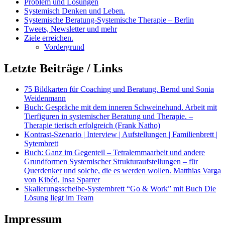
Problem und Lösungen
Systemisch Denken und Leben.
Systemische Beratung-Systemische Therapie – Berlin
Tweets, Newsletter und mehr
Ziele erreichen.
Vordergrund
Letzte Beiträge / Links
75 Bildkarten für Coaching und Beratung. Bernd und Sonia
Weidenmann
Buch: Gespräche mit dem inneren Schweinehund. Arbeit mit
Tierfiguren in systemischer Beratung und Therapie. –
Therapie tierisch erfolgreich (Frank Natho)
Kontrast-Szenario | Interview | Aufstellungen | Familienbrett |
Sytembrett
Buch: Ganz im Gegenteil – Tetralemmaarbeit und andere
Grundformen Systemischer Strukturaufstellungen – für
Querdenker und solche, die es werden wollen. Matthias Varga
von Kibéd, Insa Sparrer
Skalierungsscheibe-Systembrett “Go & Work” mit Buch Die
Lösung liegt im Team
Impressum