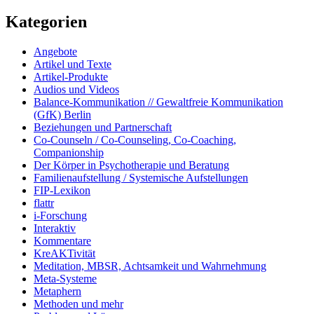
Kategorien
Angebote
Artikel und Texte
Artikel-Produkte
Audios und Videos
Balance-Kommunikation // Gewaltfreie Kommunikation
(GfK) Berlin
Beziehungen und Partnerschaft
Co-Counseln / Co-Counseling, Co-Coaching,
Companionship
Der Körper in Psychotherapie und Beratung
Familienaufstellung / Systemische Aufstellungen
FIP-Lexikon
flattr
i-Forschung
Interaktiv
Kommentare
KreAKTivität
Meditation, MBSR, Achtsamkeit und Wahrnehmung
Meta-Systeme
Metaphern
Methoden und mehr