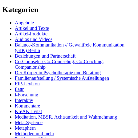
Kategorien
Angebote
Artikel und Texte
Artikel-Produkte
Audios und Videos
Balance-Kommunikation // Gewaltfreie Kommunikation
(GfK) Berlin
Beziehungen und Partnerschaft
Co-Counseln / Co-Counseling, Co-Coaching,
Companionship
Der Körper in Psychotherapie und Beratung
Familienaufstellung / Systemische Aufstellungen
FIP-Lexikon
flattr
i-Forschung
Interaktiv
Kommentare
KreAKTivität
Meditation, MBSR, Achtsamkeit und Wahrnehmung
Meta-Systeme
Metaphern
Methoden und mehr