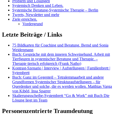
Problem und Lösungen
Systemisch Denken und Leben.
Systemische Beratung-Systemische Therapie – Berlin
Tweets, Newsletter und mehr
Ziele erreichen.
Vordergrund
Letzte Beiträge / Links
75 Bildkarten für Coaching und Beratung. Bernd und Sonia
Weidenmann
Buch: Gespräche mit dem inneren Schweinehund. Arbeit mit
Tierfiguren in systemischer Beratung und Therapie. –
Therapie tierisch erfolgreich (Frank Natho)
Kontrast-Szenario | Interview | Aufstellungen | Familienbrett |
Sytembrett
Buch: Ganz im Gegenteil – Tetralemmaarbeit und andere
Grundformen Systemischer Strukturaufstellungen – für
Querdenker und solche, die es werden wollen. Matthias Varga
von Kibéd, Insa Sparrer
Skalierungsscheibe-Systembrett “Go & Work” mit Buch Die
Lösung liegt im Team
Personenzentrierte Traumdeutung