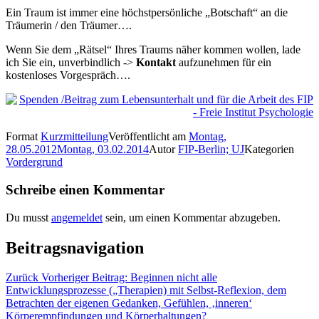
Ein Traum ist immer eine höchstpersönliche „Botschaft“ an die
Träumerin / den Träumer….
Wenn Sie dem „Rätsel“ Ihres Traums näher kommen wollen, lade
ich Sie ein, unverbindlich ->
Kontakt
aufzunehmen für ein
kostenloses Vorgespräch….
Format
Kurzmitteilung
Veröffentlicht am
Montag,
28.05.2012
Montag, 03.02.2014
Autor
FIP-Berlin; UJ
Kategorien
Vordergrund
Schreibe einen Kommentar
Du musst
angemeldet
sein, um einen Kommentar abzugeben.
Beitragsnavigation
Zurück
Vorheriger Beitrag:
Beginnen nicht alle
Entwicklungsprozesse („Therapien) mit Selbst-Reflexion, dem
Betrachten der eigenen Gedanken, Gefühlen, ‚inneren‘
Körperempfindungen und Körperhaltungen?