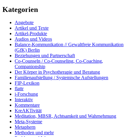
Kategorien
Angebote
Artikel und Texte
Artikel-Produkte
Audios und Videos
Balance-Kommunikation // Gewaltfreie Kommunikation
(GfK) Berlin
Beziehungen und Partnerschaft
Co-Counseln / Co-Counseling, Co-Coaching,
Companionship
Der Körper in Psychotherapie und Beratung
Familienaufstellung / Systemische Aufstellungen
FIP-Lexikon
flattr
i-Forschung
Interaktiv
Kommentare
KreAKTivität
Meditation, MBSR, Achtsamkeit und Wahrnehmung
Meta-Systeme
Metaphern
Methoden und mehr