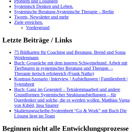
Problem und Lösungen
Systemisch Denken und Leben.
Systemische Beratung-Systemische Therapie – Berlin
Tweets, Newsletter und mehr
Ziele erreichen.
Vordergrund
Letzte Beiträge / Links
75 Bildkarten für Coaching und Beratung. Bernd und Sonia
Weidenmann
Buch: Gespräche mit dem inneren Schweinehund. Arbeit mit
Tierfiguren in systemischer Beratung und Therapie. –
Therapie tierisch erfolgreich (Frank Natho)
Kontrast-Szenario | Interview | Aufstellungen | Familienbrett |
Sytembrett
Buch: Ganz im Gegenteil – Tetralemmaarbeit und andere
Grundformen Systemischer Strukturaufstellungen – für
Querdenker und solche, die es werden wollen. Matthias Varga
von Kibéd, Insa Sparrer
Skalierungsscheibe-Systembrett “Go & Work” mit Buch Die
Lösung liegt im Team
Beginnen nicht alle Entwicklungsprozesse