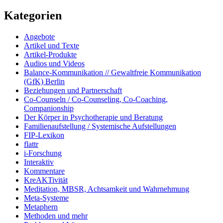
Kategorien
Angebote
Artikel und Texte
Artikel-Produkte
Audios und Videos
Balance-Kommunikation // Gewaltfreie Kommunikation
(GfK) Berlin
Beziehungen und Partnerschaft
Co-Counseln / Co-Counseling, Co-Coaching,
Companionship
Der Körper in Psychotherapie und Beratung
Familienaufstellung / Systemische Aufstellungen
FIP-Lexikon
flattr
i-Forschung
Interaktiv
Kommentare
KreAKTivität
Meditation, MBSR, Achtsamkeit und Wahrnehmung
Meta-Systeme
Metaphern
Methoden und mehr