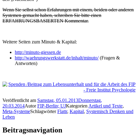
Wenn Sie selbst schon Erfahrungen mit einem, beiden oder anderen
Systemen gemacht haben, schreiben Sie bitte einen
ERFAHRUNGSBASIERTEN Kommentar.
Weitere Seiten zum Minuto & Kapital:
http://minuto-giessen.de
http://waehrungswerkstatt.de/inhalt/minuto/
(Fragen &
Antworten)
Veröffentlicht am
Samstag, 05.01.2013
Donnerstag,
20.03.2014
Autor
FIP-Berlin; UJ
Kategorien
Artikel und Texte
,
Meta-Systeme
Schlagwörter
Flattr
,
Kapital
,
Systemisch Denken und
Leben
Beitragsnavigation