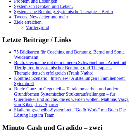
Problem und Lösungen
Systemisch Denken und Leben.
Systemische Beratung-Systemische Therapie – Berlin
Tweets, Newsletter und mehr
Ziele erreichen.
Vordergrund
Letzte Beiträge / Links
75 Bildkarten für Coaching und Beratung. Bernd und Sonia
Weidenmann
Buch: Gespräche mit dem inneren Schweinehund. Arbeit mit
Tierfiguren in systemischer Beratung und Therapie. –
Therapie tierisch erfolgreich (Frank Natho)
Kontrast-Szenario | Interview | Aufstellungen | Familienbrett |
Sytembrett
Buch: Ganz im Gegenteil – Tetralemmaarbeit und andere
Grundformen Systemischer Strukturaufstellungen – für
Querdenker und solche, die es werden wollen. Matthias Varga
von Kibéd, Insa Sparrer
Skalierungsscheibe-Systembrett “Go & Work” mit Buch Die
Lösung liegt im Team
Minuto-Cash und Gradido – zwei