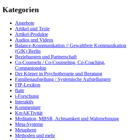
Kategorien
Angebote
Artikel und Texte
Artikel-Produkte
Audios und Videos
Balance-Kommunikation // Gewaltfreie Kommunikation
(GfK) Berlin
Beziehungen und Partnerschaft
Co-Counseln / Co-Counseling, Co-Coaching,
Companionship
Der Körper in Psychotherapie und Beratung
Familienaufstellung / Systemische Aufstellungen
FIP-Lexikon
flattr
i-Forschung
Interaktiv
Kommentare
KreAKTivität
Meditation, MBSR, Achtsamkeit und Wahrnehmung
Meta-Systeme
Metaphern
Methoden und mehr