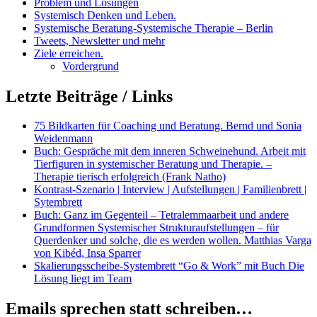
Problem und Lösungen
Systemisch Denken und Leben.
Systemische Beratung-Systemische Therapie – Berlin
Tweets, Newsletter und mehr
Ziele erreichen.
Vordergrund
Letzte Beiträge / Links
75 Bildkarten für Coaching und Beratung. Bernd und Sonia
Weidenmann
Buch: Gespräche mit dem inneren Schweinehund. Arbeit mit
Tierfiguren in systemischer Beratung und Therapie. –
Therapie tierisch erfolgreich (Frank Natho)
Kontrast-Szenario | Interview | Aufstellungen | Familienbrett |
Sytembrett
Buch: Ganz im Gegenteil – Tetralemmaarbeit und andere
Grundformen Systemischer Strukturaufstellungen – für
Querdenker und solche, die es werden wollen. Matthias Varga
von Kibéd, Insa Sparrer
Skalierungsscheibe-Systembrett “Go & Work” mit Buch Die
Lösung liegt im Team
Emails sprechen statt schreiben…