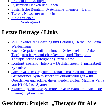
Problem und Lösungen
Systemisch Denken und Leben.
Systemische Beratung-Systemische Therapie – Berlin
Tweets, Newsletter und mehr
Ziele erreichen.
Vordergrund
Letzte Beiträge / Links
75 Bildkarten für Coaching und Beratung. Bernd und Sonia
Weidenmann
Buch: Gespräche mit dem inneren Schweinehund. Arbeit mit
Tierfiguren in systemischer Beratung und Therapie. –
Therapie tierisch erfolgreich (Frank Natho)
Kontrast-Szenario | Interview | Aufstellungen | Familienbrett |
Sytembrett
Buch: Ganz im Gegenteil – Tetralemmaarbeit und andere
Grundformen Systemischer Strukturaufstellungen – für
Querdenker und solche, die es werden wollen. Matthias Varga
von Kibéd, Insa Sparrer
Skalierungsscheibe-Systembrett “Go & Work” mit Buch Die
Lösung liegt im Team
Geschützt: Projekt: „Therapie für Alle