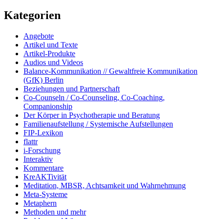
Kategorien
Angebote
Artikel und Texte
Artikel-Produkte
Audios und Videos
Balance-Kommunikation // Gewaltfreie Kommunikation
(GfK) Berlin
Beziehungen und Partnerschaft
Co-Counseln / Co-Counseling, Co-Coaching,
Companionship
Der Körper in Psychotherapie und Beratung
Familienaufstellung / Systemische Aufstellungen
FIP-Lexikon
flattr
i-Forschung
Interaktiv
Kommentare
KreAKTivität
Meditation, MBSR, Achtsamkeit und Wahrnehmung
Meta-Systeme
Metaphern
Methoden und mehr