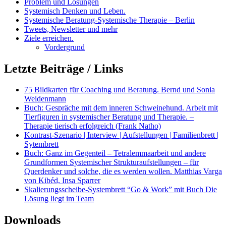
Problem und Lösungen
Systemisch Denken und Leben.
Systemische Beratung-Systemische Therapie – Berlin
Tweets, Newsletter und mehr
Ziele erreichen.
Vordergrund
Letzte Beiträge / Links
75 Bildkarten für Coaching und Beratung. Bernd und Sonia
Weidenmann
Buch: Gespräche mit dem inneren Schweinehund. Arbeit mit
Tierfiguren in systemischer Beratung und Therapie. –
Therapie tierisch erfolgreich (Frank Natho)
Kontrast-Szenario | Interview | Aufstellungen | Familienbrett |
Sytembrett
Buch: Ganz im Gegenteil – Tetralemmaarbeit und andere
Grundformen Systemischer Strukturaufstellungen – für
Querdenker und solche, die es werden wollen. Matthias Varga
von Kibéd, Insa Sparrer
Skalierungsscheibe-Systembrett “Go & Work” mit Buch Die
Lösung liegt im Team
Downloads