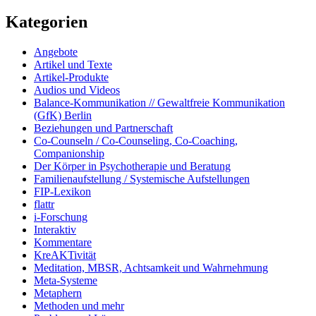
Kategorien
Angebote
Artikel und Texte
Artikel-Produkte
Audios und Videos
Balance-Kommunikation // Gewaltfreie Kommunikation
(GfK) Berlin
Beziehungen und Partnerschaft
Co-Counseln / Co-Counseling, Co-Coaching,
Companionship
Der Körper in Psychotherapie und Beratung
Familienaufstellung / Systemische Aufstellungen
FIP-Lexikon
flattr
i-Forschung
Interaktiv
Kommentare
KreAKTivität
Meditation, MBSR, Achtsamkeit und Wahrnehmung
Meta-Systeme
Metaphern
Methoden und mehr